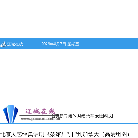
辽城在线
2026年8月7日 星期五
|
|
|
|
|
|
首页
新闻
娱体
财经
汽车
女性
科技
北京人艺经典话剧《茶馆》“开”到加拿大（高清组图）